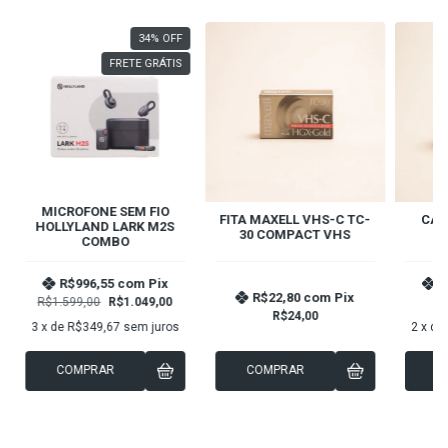
34
%
OFF
FRETE GRÁTIS
MICROFONE SEM FIO
FITA MAXELL VHS-C TC-
CAG
HOLLYLAND LARK M2S
30 COMPACT VHS
F
COMBO
R$996,55
com
Pix
R
R$22,80
com
Pix
R$1.599,00
R$1.049,00
R$24,00
3
x de
R$349,67
sem juros
2
x de
COMPRAR
COMPRAR
C