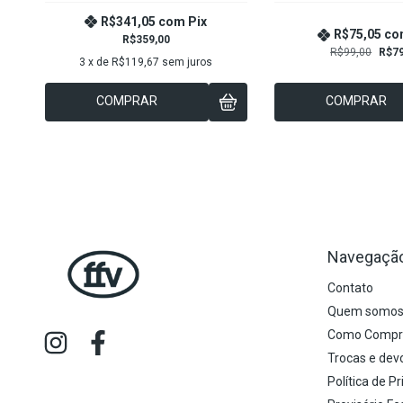
R$341,05
com
Pix
R$75,05
co
R$359,00
R$99,00
R$79
3
x de
R$119,67
sem juros
COMPRAR
COMPRAR
Navegaçã
Contato
Quem somo
Como Compr
Trocas e dev
Política de P