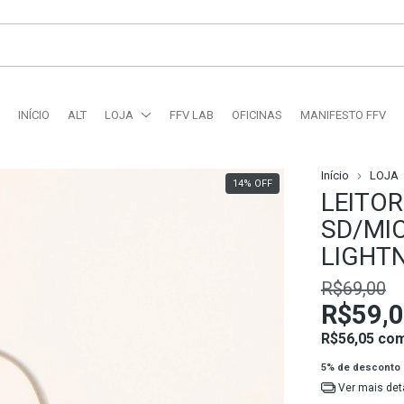
INÍCIO
ALT
LOJA
FFV LAB
OFICINAS
MANIFESTO FFV
Início
LOJA
14
%
OFF
LEITO
SD/MI
LIGHT
R$69,00
R$59,
R$56,05
co
5% de desconto
Ver mais det