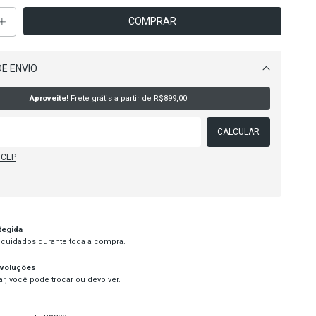
E ENVIO
Alterar CEP
Aproveite!
Frete grátis a partir de
R$899,00
CALCULAR
 CEP
tegida
cuidados durante toda a compra.
evoluções
r, você pode trocar ou devolver.