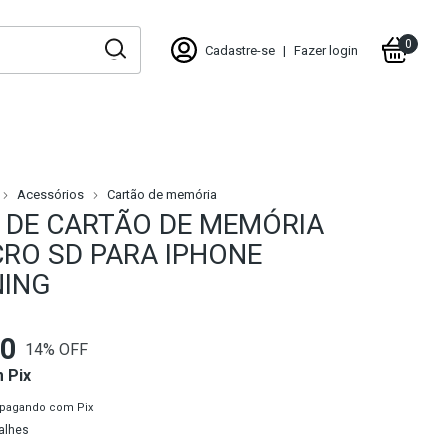
0
Cadastre-se
|
Fazer login
Acessórios
Cartão de memória
R DE CARTÃO DE MEMÓRIA
CRO SD PARA IPHONE
NING
00
14
% OFF
m
Pix
pagando com Pix
alhes