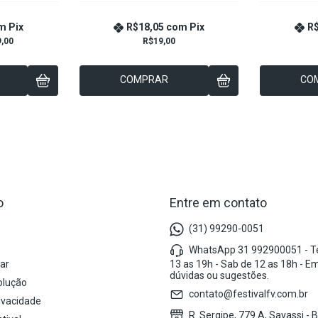
m
Pix
R$18,05
com
Pix
R
,00
R$19,00
COMPRAR
CO
o
Entre em contato
(31) 99290-0051
s
WhatsApp 31 992900051 - Te
ar
13 as 19h - Sab de 12 as 18h - E
dúvidas ou sugestões.
olução
contato@festivalfv.com.br
rivacidade
R. Sergipe, 779 A, Savassi - 