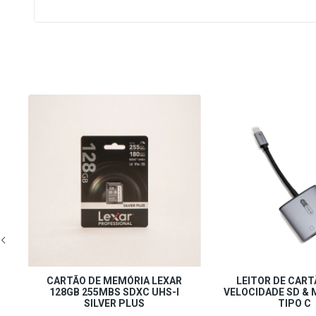
TIS
R
CARTÃO DE MEMÓRIA LEXAR
LEITOR DE CART
BS
128GB 255MBS SDXC UHS-I
VELOCIDADE SD & 
SILVER PLUS
TIPO C